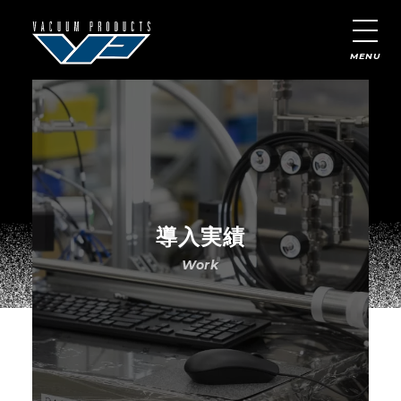
JP
/
EN
/
CN
MENU
私たちについて
特注製品について
導入実績
製品一覧
導入実績
お知らせ
採用情報