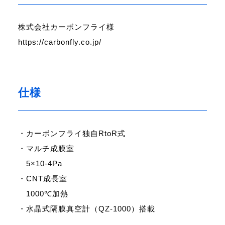
株式会社カーボンフライ様
https://carbonfly.co.jp/
仕様
・カーボンフライ独自
RtoR
式
・マルチ成膜室
5×10-4Pa
・
CNT
成長室
1000℃
加熱
・水晶式隔膜真空計（
QZ-1000
）搭載